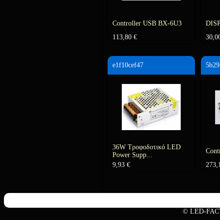
Controller USB ΒΧ-6U3
DIS
113,80
€
30,0
e1f10cef47
5b29
36W Τροφοδοτικό LED
Cont
Power Supp...
9,93
€
273,
© LED-FAC