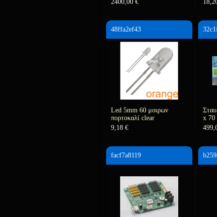
2400,00
€
18,2
48ffa2ef43
32c1
Led 5mm 60 μοιρων
Σταυ
πορτοκαλί clear
x 70
9,18
€
499,
facf7a8119
b259