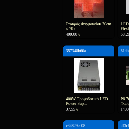
Σταυρός Φαρμακείου 70cm
LED
x 70 c...
Flex
499,00
€
68,2
357348b60a
61db
400W Τροφοδοτικό LED
P8 7
Power Sup...
Φαρμ
37,55
€
1400
c34829ee08
df3c