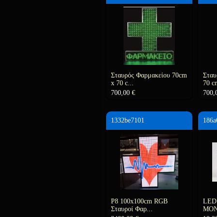
Σταυρός Φαρμακείου 70cm
Σταυ
x 70 c...
70 cm
700,00
€
700,
1332be7101
186a
P8 100x100cm RGB
LED
Σταυροί Φαρ...
ΜΟΝ