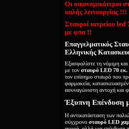
Οι οικονομικότεροι σ
καλής λειτουργίας !!!
Σταυροί ιατρείου led 
με φπα !!
Επαγγελματικός Σταυ
Ελληνικής Κατασκευ
Εξασφαλίστε τη νόμιμη και
με τον
σταυρό LED 70 εκ.
τον επίσημο σταυρό που προ
φαρμακεία, κατασκευασμένο
ασυναγώνιστη αντοχή και φ
Έξυπνη Επένδυση 
Η αντικατάσταση των παλι
σύγχρονο
σταυρό LED χα
αγορά, αλλά μια επένδυση 