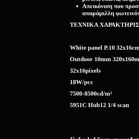
Απεικόνιση που προσ
απαράμιλλη φωτεινότ
TEXNIKA ΧΑΡΑΚΤΗΡΙ
White panel Ρ.10 32x16c
Outdoor 10mm 320x160
32x16
pixels
18W/pcs
7500-8500cd/m²
5951C Hub12 1/4 scan