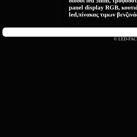
δίοδοι led 5mm, τροφοδοτι
panel display RGB, κουτι
led,πίνακας τιμων
βενζινά
© LED-FAC