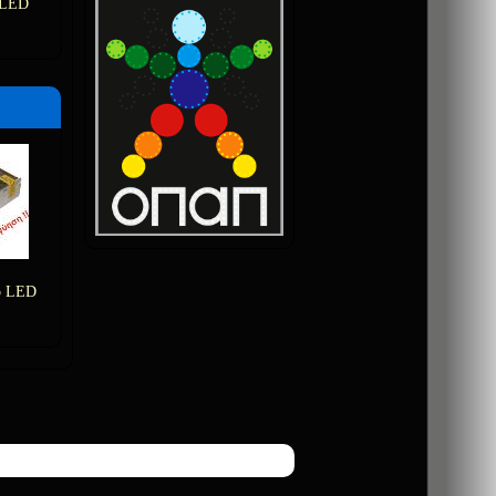
 LED
ό LED