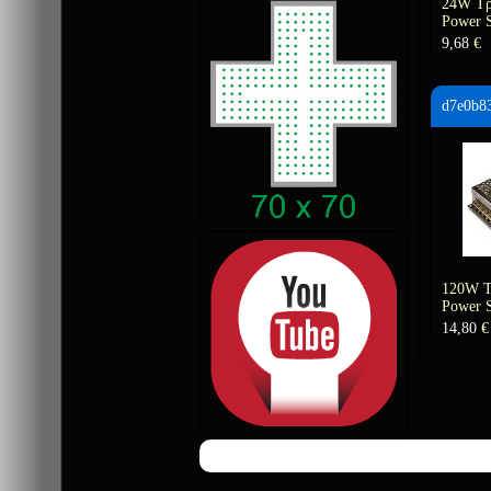
24W Τρ
Power S
9,68
€
d7e0b8
120W Τ
Power S
14,80
€