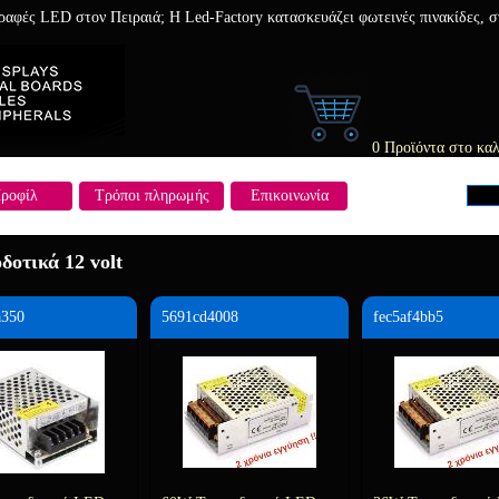
γραφές LED στον Πειραιά; Η Led-Factory κατασκευάζει φωτεινές πινακίδες,
0 Προϊόντα στο καλ
ροφίλ
Τρόποι πληρωμής
Επικοινωνία
δοτικά 12 volt
a350
5691cd4008
fec5af4bb5